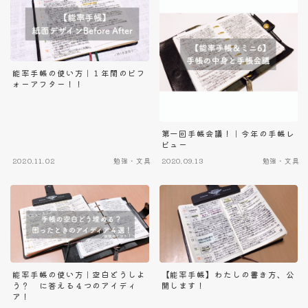
能率手帳の使い方｜１年間のビフ
ォーアフター！！
第一回手帳会議！｜今年の手帳レ
ビュー
2020.11.02
勉強・文具
2020.09.13
勉強・文具
能率手帳の使い方｜空白どうしよ
【能率手帳】わたしの書き方、公
う？ に答える４つのアイディ
開します！
ア！