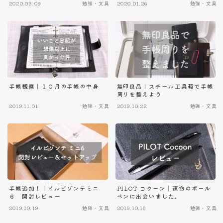
2020.03.09
勉強・文具
2020.01.26
勉強・文具
手帳観察｜１０月の手帳の中身
無印良品｜スチール工具箱で手帳
周りを整えよう
2019.11.01
勉強・文具
2019.10.22
勉強・文具
手帳追加！｜イルビゾンテミニ
PILOT コクーン│運命のボール
６ 開封レビュー
ペンに出会いました。
2019.10.19
勉強・文具
2019.10.16
勉強・文具