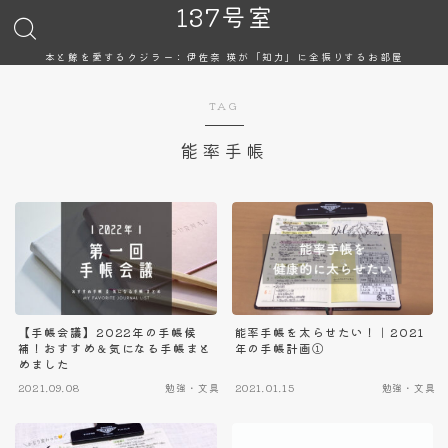
137号室
本と鯨を愛するクジラー：伊佐奈 瑛が「知力」に全振りするお部屋
TAG
能率手帳
【手帳会議】2022年の手帳候
能率手帳を太らせたい！｜2021
補！おすすめ＆気になる手帳まと
年の手帳計画①
めました
2021.09.08
勉強・文具
2021.01.15
勉強・文具