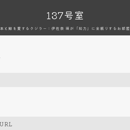
137号室
本と鯨を愛するクジラー：伊佐奈 瑛が「知力」に全振りするお部
報
URL