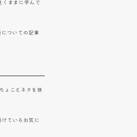
赴くままに学んで
帳術についての記事
こちょことネタを挟
続けているお気に