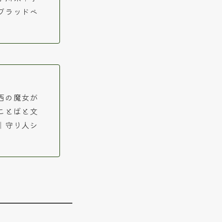
ブラッドベ
西の魔女が
ことばと文
｜守り人シ