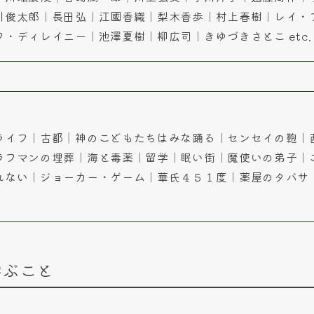
川俊太郎｜長田弘｜江國香織｜梨木香歩｜村上春樹｜レイ・
・ディレイニー｜池澤夏樹｜柳広司｜きゆづきさとこ etc.
ライフ｜古都│神のこどもたちはみな踊る｜センセイの鞄｜
ラフマンの埋葬｜海と毒薬｜留学｜眠い街｜魔使いの弟子｜
れない｜ジョーカー・ゲーム｜華氏４５１度｜薬屋のタバサ
学ぶこと