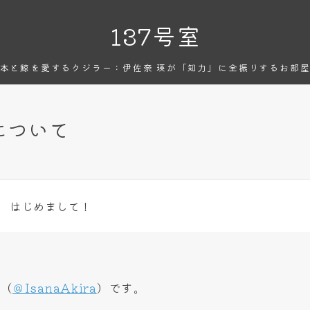
137号室
本と鯨を愛するクジラー：伊佐奈 瑛が「知力」に全振りするお部
について
はじめまして！
瑛（
＠IsanaAkira
）です。