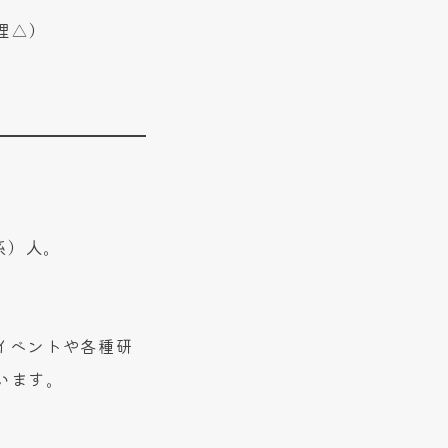
理△）
系）人。
イベントや各種研
います。