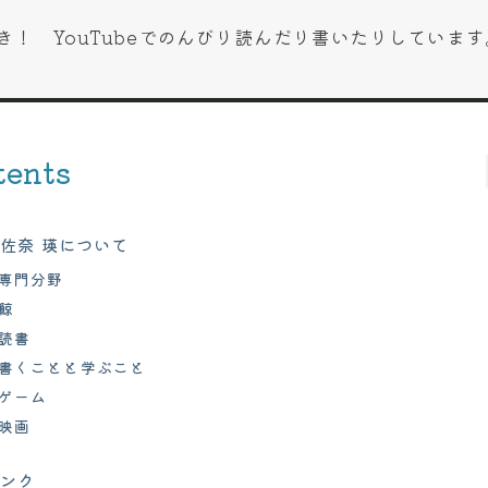
き！ YouTubeでのんびり読んだり書いたりしています
tents
佐奈 瑛について
専門分野
鯨
読書
書くことと学ぶこと
ゲーム
映画
リンク