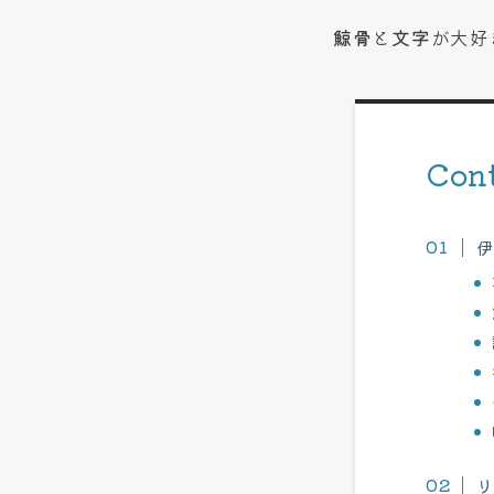
鯨骨
と
文字
が大好
Con
伊