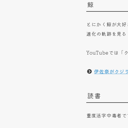
鯨
とにかく鯨が大好
進化の軌跡を見る
YouTubeで
伊佐奈がクジ
読書
重度活字中毒者で