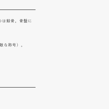
のは鯨骨。骨盤に
素敵な称号）。