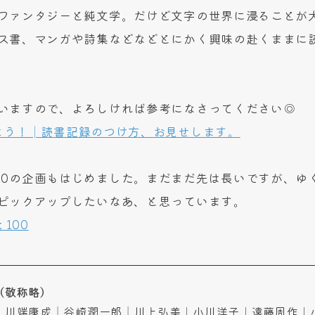
ファンタジーと純文学。だけど文字の世界に浸ることが
ス書、マンガや詩集などなどとにかく興味の赴くままに
いますので、よろしければ参考になさってください◎
よう！│読書記録のつけ方、お見せします。
ook 100の企画もはじめました。まだまだ先は長いですが、
ピックアップしたいなあ、と思っています。
k 100
（敬称略）
｜川端康成│谷崎潤一郎│川上弘美｜小川洋子｜遠藤周作｜