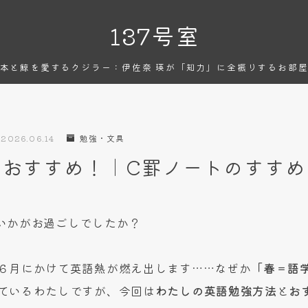
137号室
本と鯨を愛するクジラー：伊佐奈 瑛が「知力」に全振りするお部
2026.06.14
勉強・文具
におすすめ！｜C罫ノートのすすめ
いかがお過ごしでしたか？
６月にかけて英語熱が燃え出します……なぜか
「春＝語
ているわたしですが、今回は
わたしの英語勉強方法
と
お