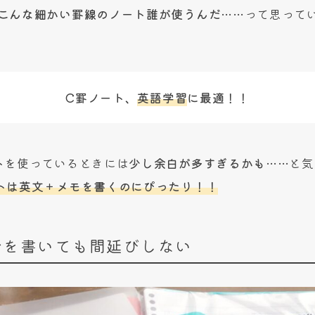
こんな細かい罫線のノート誰が使うんだ……
って思って
C罫ノート、
英語学習
に最適！！
ト
を使っているときには
少し余白が多すぎるかも……
と気
トは英文＋メモを書くのにぴったり！！
分を書いても間延びしない