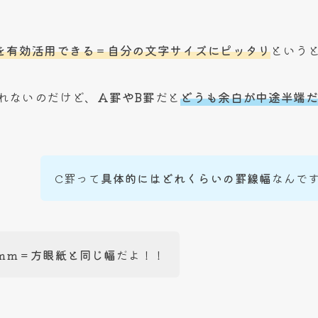
を有効活用できる＝自分の文字サイズにピッタリ
という
れないのだけど、
A罫やB罫
だと
どうも余白が中途半端
C罫って
具体的にはどれくらいの罫線幅
なんで
mm＝方眼紙と同じ幅
だよ！！