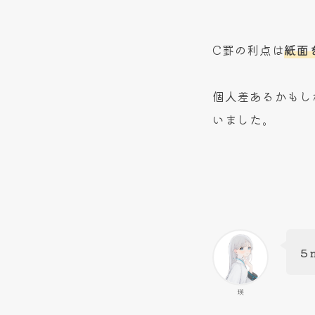
C罫の利点は
紙面
個人差あるかもし
いました。
5
瑛