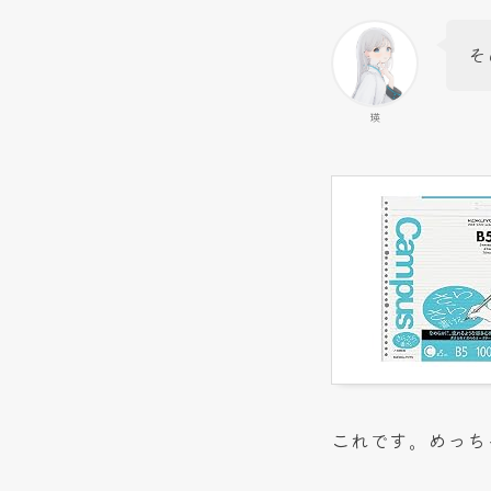
そ
瑛
これです。めっち