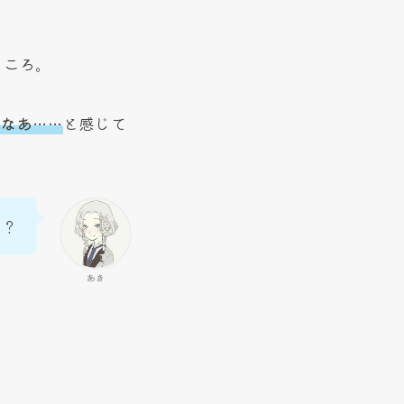
ところ。
だなあ
……
と感じて
す？
あき