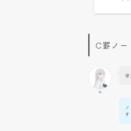
C罫ノー
早
瑛
ノ
す