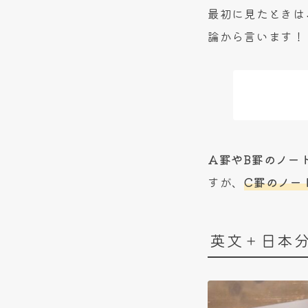
最初に見たときは
論から言います！
A罫やB罫のノー
すが、
C
罫のノー
英文＋日本