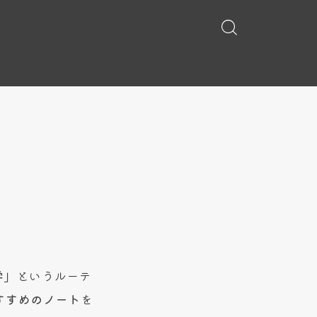
屋
学」
というルーテ
すすめのノート
を