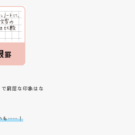
まで窮屈な印象はな
かも
……
！