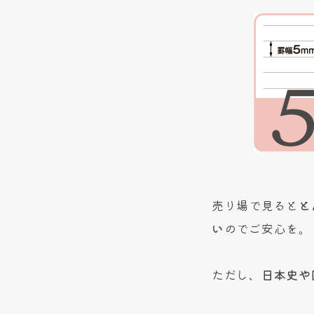
売り場で見ると
と
い
のでご安心を。
ただし、
日本史や