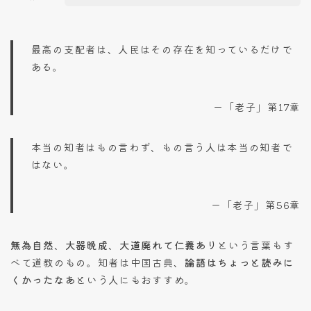
最高の支配者は、人民はその存在を知っているだけで
ある。
ー「老子」第17章
本当の知者はもの言わず、もの言う人は本当の知者で
はない。
ー「老子」第56章
無為自然
、
大器晩成
、
大道廃れて仁義あり
という言葉もす
べて道教のもの。知者は中国古典、
論語はちょっと読みに
くかったなあ
という人にもおすすめ。