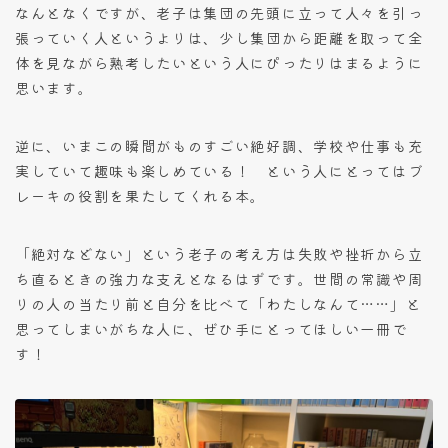
なんとなくですが、老子は集団の先頭に立って人々を引っ
張っていく人というよりは、少し集団から距離を取って全
体を見ながら熟考したいという人にぴったりはまるように
思います。
逆に、いまこの瞬間がものすごい絶好調、学校や仕事も充
実していて趣味も楽しめている！ という人にとってはブ
レーキの役割を果たしてくれる本。
「絶対などない」という老子の考え方は失敗や挫折から立
ち直るときの強力な支えとなるはずです。世間の常識や周
りの人の当たり前と自分を比べて「わたしなんて……」と
思ってしまいがちな人に、ぜひ手にとってほしい一冊で
す！