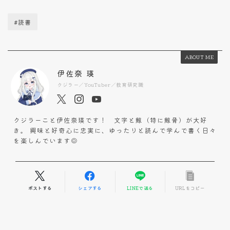
#読書
ABOUT ME
伊佐奈 瑛
クジラー／YouTuber／教育研究職
クジラーこと伊佐奈瑛です！ 文字と鯨（特に鯨骨）が大好
き。 興味と好奇心に忠実に、ゆったりと読んで学んで書く日々
を楽しんでいます◎
ポストする
シェアする
LINEで送る
URLをコピー