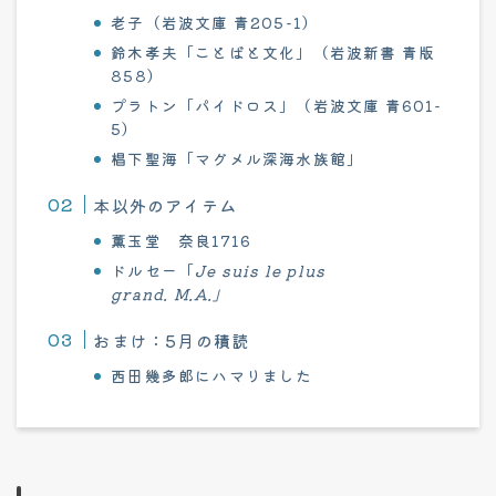
老子（岩波文庫 青205-1）
鈴木孝夫「ことばと文化」（岩波新書 青版
858）
プラトン「パイドロス」（岩波文庫 青601-
5）
椙下聖海「マグメル深海水族館」
本以外のアイテム
薫玉堂 奈良1716
ドルセー「
Je suis le plus
grand. M.A.」
おまけ：5月の積読
西田幾多郎にハマりました