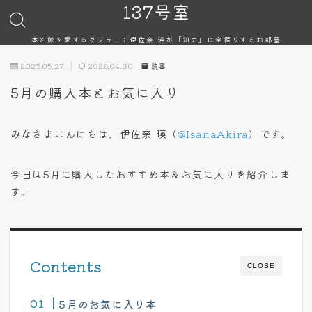
137号室
本と鯨を愛するクジラー：伊佐奈 瑛が「知力」に全振りするお部屋
2025.05.27
2026.04.30
読書
5月の購入本とお気に入り
みなさまこんにちは、伊佐奈 瑛（
@IsanaAkira
）です。
今日は5月に購入したおすすめ本＆お気に入りを紹介しま
す。
Contents
CLOSE
5月のお気に入り本