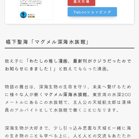
楽天市場
Yahooショッピング
椙下聖海「マグメル深海水族館」
教え子に
「わたしの推し漫画、最新刊がクジラだったので
お知らせにきました！」
と教えてもらった漫画。
物語の舞台は、深海生物の生命を守り、未来へ繋げるため
に様々な人が働く
マグメル深海水族館
。東京湾の水深200
メートルにあるこの水族館で、主人公の天城航太郎は清掃
員のアルバイトとして水族館で働くことになります。
深海生物が大好きで、少し引っ込み思案な天城と一緒に海
の生き物のことも学べる上に、人と人との交流もあたたか