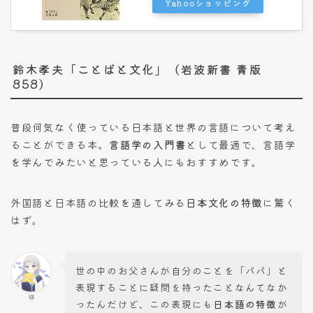
Yahooショッピング
鈴木孝夫「ことばと文化」（岩波新書 青版
858）
普段何気なく使っている日本語と世界の言語について考え
ることができる本。
言語学の入門書
として最適で、言語学
を学んでみたいと思っている人にもおすすめです。
外国語と日本語の比較を通してみる
日本文化の特徴
に驚く
はず。
世の中のお父さんが自分のことを「パパ」と
表現することに疑問を持ったことなんてなか
瑛
ったんだけど、この表現にも
日本語の特徴
が