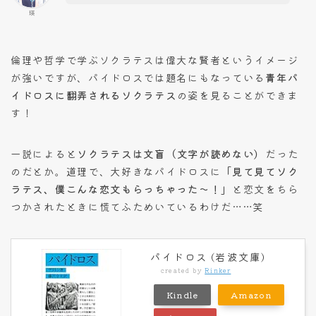
瑛
倫理や哲学で学ぶソクラテスは偉大な賢者というイメージ
が強いですが、パイドロスでは題名にもなっている
青年パ
イドロスに翻弄されるソクラテス
の姿を見ることができま
す！
一説によると
ソクラテスは文盲（文字が読めない）
だった
のだとか。道理で、大好きなパイドロスに
「見て見てソク
ラテス、僕こんな恋文もらっちゃった〜！」
と恋文をちら
つかされたときに慌てふためいているわけだ……笑
パイドロス (岩波文庫)
created by
Rinker
Kindle
Amazon