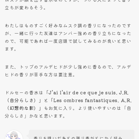
立ちが変わるそう。
わたしはものすごく好みなムスク調の香りになったのです
が、一緒に行った友達はアンバー強めの香り立ちになった
ので、可能であれば一度店頭で試してみるのが良いと思い
ます。
また、トップのアルデヒドが少し強めに香るので、アルデ
ヒドの香りが苦手な方は要注意。
ドルセーの香水は
「
J’ai l’air de ce que je suis. J.R.
（自分らしさ）」
と
「Les ombres fantastiques. A.R.
（幻想的な影）」
もお気に入り。より使いやすいのは「自
分らしさ」かなと思います。
香りを嗅いだあとの残り香がとにかく好み