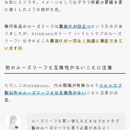
お気に入りです。イメージとしては
グラフ用紙の罫線を更
に淡くした
ような絶妙な色。
無印良品のルーズリーフ
は
裏抜けが目立つ
という欠点があ
りましたが、hirakunoのリーフ（＝リヒトラブのルーズ
リーフ）は今のところ
裏抜けが一切なく快適に筆記できて
います◎
他のルーズリーフと互換性がないことに注意
ただしこのhirakuno、
穴の間隔が特殊
なので
リヒトラブ
製以外のルーズリーフとは互換性がない
ことに注意が必
要。
ルーズリーフを買い替えるときは
リヒトラブ
製のルーズリーフ
を買う必要があるよ！