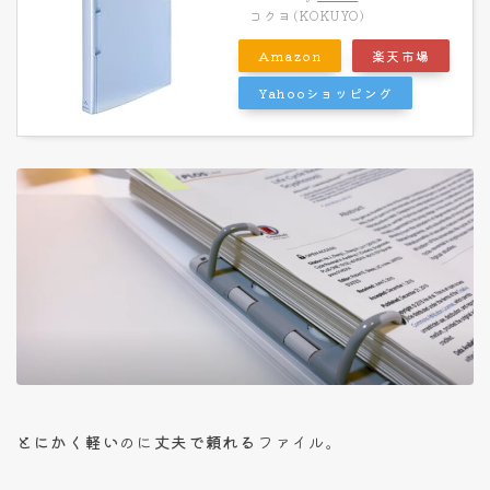
コクヨ(KOKUYO)
Amazon
楽天市場
Yahooショッピング
とにかく軽い
のに
丈夫で頼れる
ファイル。