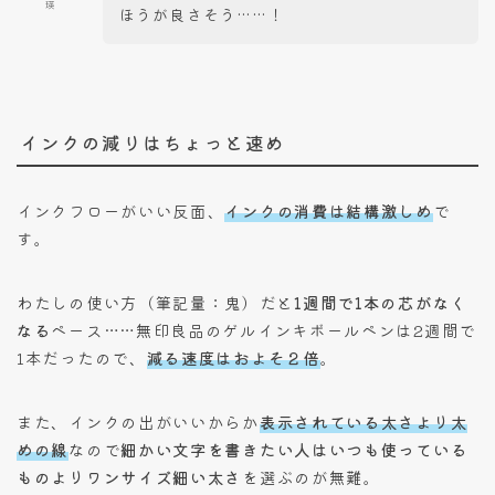
瑛
ほうが良さそう……！
インクの減りはちょっと速め
インクフローがいい反面、
インクの消費は結構激しめ
で
す。
わたしの使い方（筆記量：鬼）だと
1週間で1本の芯がなく
なる
ペース……無印良品のゲルインキボールペンは2週間で
1本だったので、
減る速度はおよそ２倍
。
また、インクの出がいいからか
表示されている太さより太
めの線
なので
細かい文字を書きたい人はいつも使っている
ものよりワンサイズ細い太さ
を選ぶのが無難。