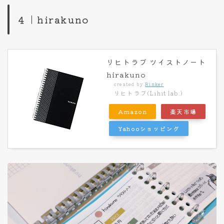
４｜hirakuno
リヒトラブ ツイストノート
hirakuno
created by
Rinker
リヒトラブ(Lihit lab.)
Amazon
楽天市場
Yahooショッピング