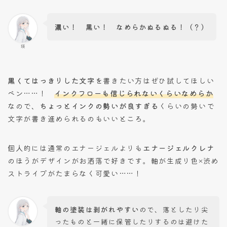
濃い！ 黒い！ なめらかぬるぬる！（？）
瑛
黒くてはっきりした文字
を書きたい方はぜひ試してほしい
ペン……！
インクフローも信じられないくらいなめらか
なので、
ちょっとインクの勢いが良すぎる
くらいの勢いで
文字が書き進められるのもいいところ。
個人的には通常のエナージェルよりも
エナージェルクレナ
のほうがデザインがお洒落で好きです。軸が生成り色×渋め
ストライプがたまらなく可愛い……！
軸の塗装は剥がれやすい
ので、落としたり尖
ったものと一緒に保管したりするのは避けた