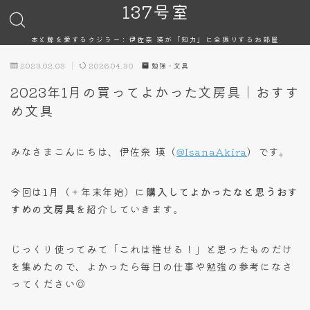
137号室
本と鯨を愛するクジラー：伊佐奈 瑛が「知力」に全振りするお部屋
2023.02.03
2026.04.30
勉強・文具
2023年1月の買ってよかった文房具｜おすす
め文具
みなさまこんにちは、伊佐奈 瑛（
@IsanaAkira
）です。
今回は1月（＋年末年始）に
購入してよかったなと思うおす
すめの文房具
を紹介していきます。
じっくり使ってみて「これは推せる！」と思ったものだけ
を集めたので、よかったら毎日の仕事や勉強の参考になさ
ってください◎