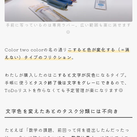
手前に写っているのは専用ラバー。広い範囲も楽に消せます
◎
Color two colorの名の通り
こすると色が変化する（＝消
えない）タイプのフリクション
。
わたしが購入したのは
こすると文字が灰色
になるタイプ。
手帳に使うと
タスク終了後は文字をグレーにできる
ので、
ToDoリストを作らなくても予定管理が楽になります◎
文字色を変えたあとのタスク分類には不向き
たとえば「数学の課題、前回って何を提出したんだったっ