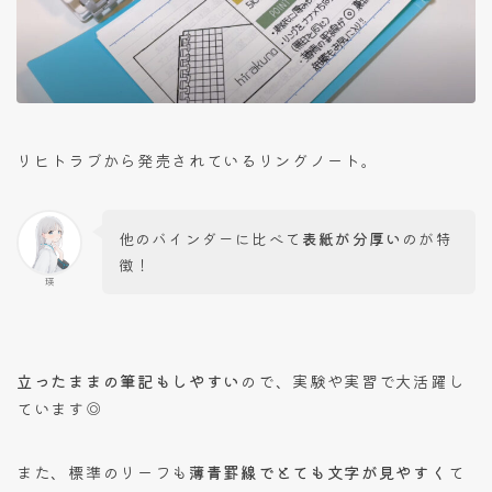
リヒトラブから発売されているリングノート。
他のバインダーに比べて
表紙が分厚い
のが特
徴！
瑛
立ったままの筆記もしやすい
ので、実験や実習で大活躍し
ています◎
また、標準のリーフも
薄青罫線でとても文字が見やすく
て