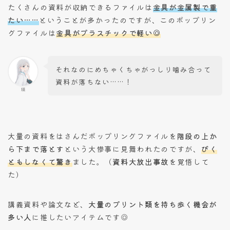
たくさんの資料が収納できるファイルは
金具が金属製で重
たい……
ということが多かったのですが、このポップリン
グファイルは
金具がプラスチックで軽い◎
それなのにめちゃくちゃがっしり噛み合って
資料が落ちない……！
瑛
大量の資料をはさんだポップリングファイルを
階段の上か
ら下まで落とす
という大惨事に見舞われたのですが、
びく
ともしなくて驚き
ました。（
資料大放出事故
を覚悟して
た）
講義資料や論文など、
大量のプリント類を持ち歩く機会が
多い人
に推したいアイテムです◎