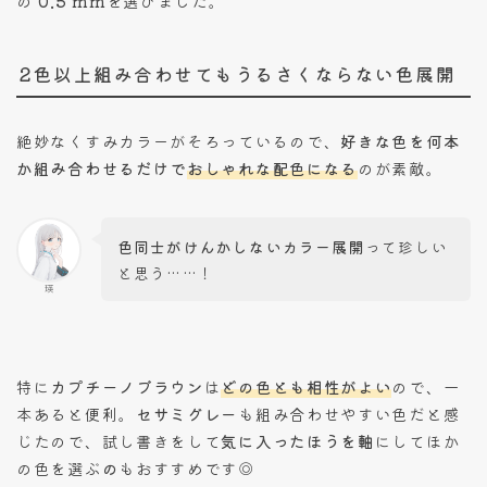
の
0.5 mm
を選びました。
2色以上組み合わせてもうるさくならない色展開
絶妙なくすみカラーがそろっているので、
好きな色を何本
か組み合わせるだけで
おしゃれな配色になる
のが素敵。
色同士がけんかしないカラー展開
って珍しい
と思う……！
瑛
特に
カプチーノブラウン
は
どの色とも相性がよい
ので、一
本あると便利。
セサミグレー
も組み合わせやすい色だと感
じたので、試し書きをして
気に入ったほうを軸
にしてほか
の色を選ぶ
の
もおすすめです◎