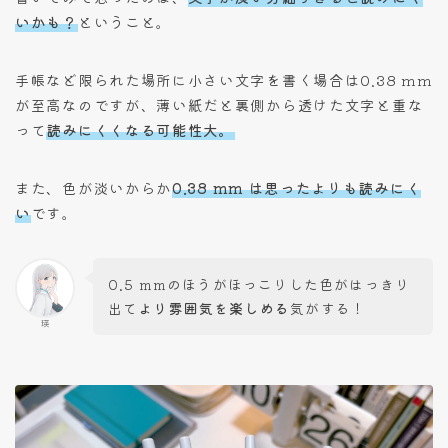
いかも？
ということ。
手帳など限られた場所に小さい文字を書く場合は0.38 mm
が至高なのですが、薄い紙だと裏側から透けた文字と重な
って
読みにくくなる可能性大。
また、色が淡いからか
0.38 mm は思ったよりも読みにく
い
です。
0.5 mmのほうがほっこりした色がはっきり
出て
より雰囲気を楽しめる
気がする！
瑛