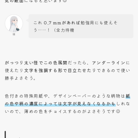
気の紙面
になると思います◎
これ
0.7 mmがあれば
勉強用にも使えそ
う……！（全力待機
瑛
がっつり太い径でこの色展開
だったら、
アンダーライン
に
使えたり
文字を強調する形で目立たせたり
できるので使い
勝手よさそう。
色付きの特殊用紙や、デザインペーパーのような柄物は
紙
の色や柄の濃度によっては文字が見えなくなるかも
しれな
いので、薄めの色をチョイスするのがよさそうです◎