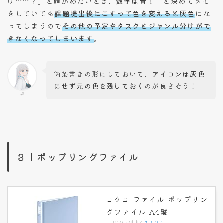
け……？」と確かめたいとき、
数学は青！
と決めてメモ
をしていても
課題提出後にこすって色を変えると灰色
にな
ってしまうので
その他の予定やタスクとジャンル分けがで
きなくなってしまいます
。
箇条書きの形にしておいて、
アイコンは灰色
にせず元の色を残しておく
のが良さそう！
瑛
３｜ポップリングファイル
コクヨ ファイル ポップリン
グファイル A4縦
created by
Rinker