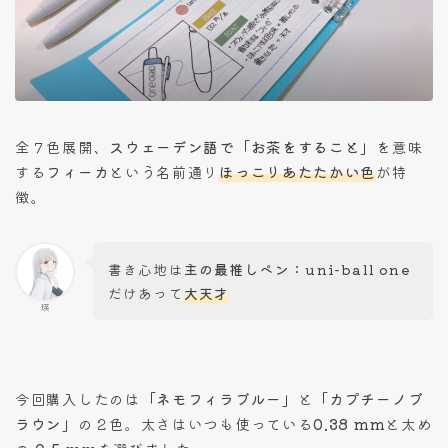
全７色展開、
スウェーデン語で「お茶をすること」
を意味
する
フィーカ
という名前通り
ほっこりあたたかい色
が特
徴。
書き心地は
主の最推しペン：uni-ball one
だけあって
大天才
瑛
今回購入したのは
「ネモフィラブルー」
と
「カプチーノブ
ラウン」
の２色。太さはいつも使っている
0.38 mm
と太め