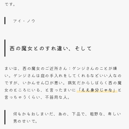
です。
アイ・ノウ
西の魔女とのすれ違い、そして
まいは、西の魔女のご近所さん：ゲンジさんのことが嫌
い。ゲンジさんは庭の手入れをしてくれるなどいい人なの
ですが、いかんせん口が悪い。病気だからしばらく西の魔
女のところにいる、と言ったまいに
「ええ身分じゃな」
と
言っちゃうくらい、不器用な人。
何もかもおしまいだ、あの、下品で、粗野な、卑しい
男のせいで。