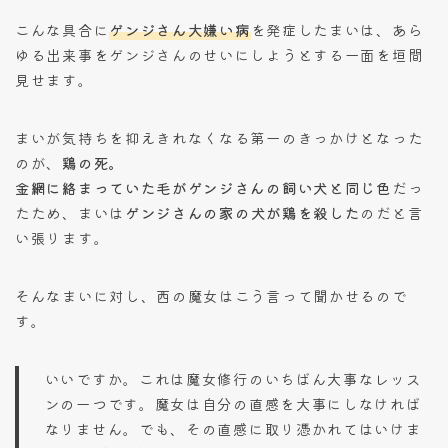
こんな具合に
ゲンジさん大嫌い病
を発症したまいは、あら
ゆる出来事をゲンジさんのせいにしようとする一面を垣間
見せます。
まいが気持ちを抑えきれなくなる第一のきっかけとなった
のが、
鶏の死。
金網に絡まっていた毛がゲンジさんの飼い犬と同じ色
だっ
たため、まいは
ゲンジさんの家の犬が鶏を殺した
のだと言
い張ります。
そんなまいに対し、西の魔女はこう言って聞かせるので
す。
いいですか。これは魔女修行のいちばん大事なレッス
ンの一つです。魔女は自分の直感を大事にしなければ
なりません。でも、その直感に取り憑かれてはいけま