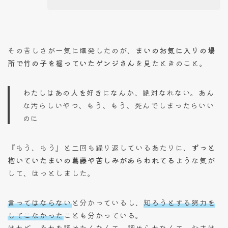
その苦しさが一気に爆発したのが、
まいのお気に入りの場
所で竹の子を掘っていたゲンジさん
を見たときのこと。
わたしはあの人を好きになんか、絶対なれない。あん
な汚らしいやつ、もう、もう、死んでしまったらいい
のに
『もう、もう』と二回も繰り返しているあたりに、
ずっと
抱いていたまいの葛藤や苦しみがあらわれてる
ような気が
して、はっとしました。
言ってはならない
と分かっているし、
知ろうとする努力を
してこなかった
ことも分かっている。
けれど、
それを認めたくなくて
、
認められなくて
、おまけ