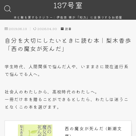
137号室
本と鯨を愛するクジラー：伊佐奈 瑛が「知力」に全振りするお部屋
2019.06.13
2026.04.30
読書
自分を大切にしたいときに読む本｜梨木香歩
「西の魔女が死んだ」
学生時代、人間関係で悩んだ人や、いままさに現在進行系
で悩んでる人へ。
社会人のわたしから、高校時代のわたしへ。
一冊だけ本を贈ることができるとしたら、わたしは迷うこ
となくこの本を選びます。
西の魔女が死んだ (新潮文
庫)