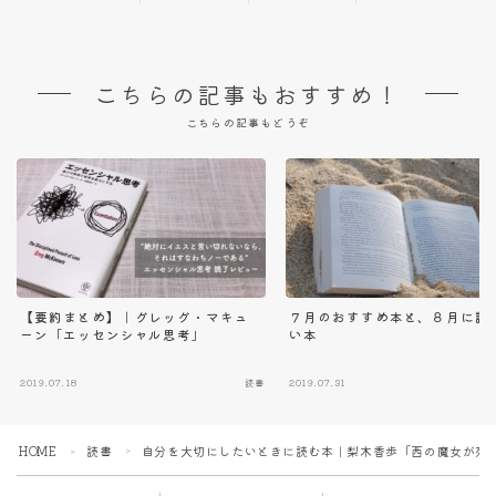
こちらの記事もおすすめ！
こちらの記事もどうぞ
【要約まとめ】｜グレッグ・マキュ
７月のおすすめ本と、８月に読
ーン「エッセンシャル思考」
い本
2019.07.18
読書
2019.07.31
HOME
読書
自分を大切にしたいときに読む本｜梨木香歩「西の魔女が死
＞
＞