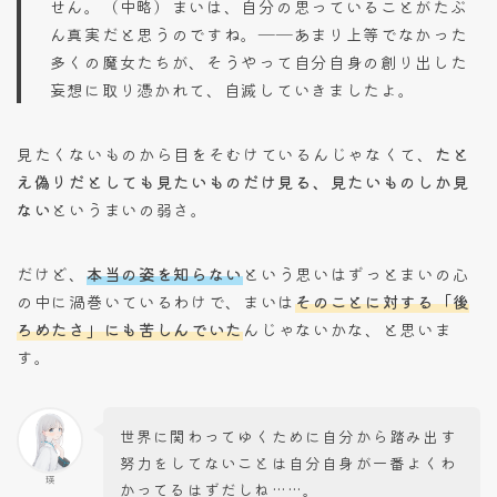
せん。（中略）まいは、自分の思っていることがたぶ
ん真実だと思うのですね。――あまり上等でなかった
多くの魔女たちが、そうやって自分自身の創り出した
妄想に取り憑かれて、自滅していきましたよ。
見たくないものから目をそむけているんじゃなくて、
たと
え偽りだとしても見たいものだけ見る、見たいものしか見
ない
というまいの弱さ。
だけど、
本当の姿を知らない
という思いはずっとまいの心
の中に渦巻いているわけで、まいは
そのことに対する「後
ろめたさ」にも苦しんでいた
んじゃないかな、と思いま
す。
世界に関わってゆくために自分から踏み出す
努力をしてないことは自分自身が一番よくわ
瑛
かってるはずだしね……。