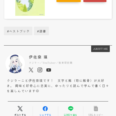
#ベストブック
#読書
ABOUT ME
伊佐奈 瑛
クジラー／YouTuber／教育研究職
クジラーこと伊佐奈瑛です！ 文字と鯨（特に鯨骨）が大好
き。 興味と好奇心に忠実に、ゆったりと読んで学んで書く日々
を楽しんでいます◎
ポストする
シェアする
LINEで送る
URLをコピー