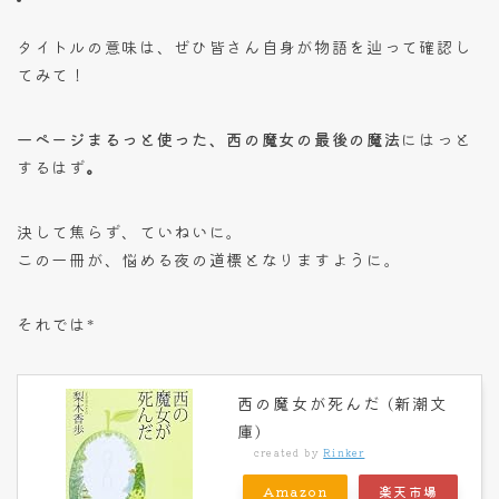
タイトルの意味は、ぜひ皆さん自身が物語を辿って確認し
てみて！
一ページまるっと使った、西の魔女の最後の魔法
にはっと
するはず
。
決して焦らず、ていねいに。
この一冊が、悩める夜の道標となりますように。
それでは*
西の魔女が死んだ (新潮文
庫)
created by
Rinker
Amazon
楽天市場