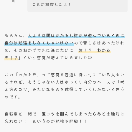
瑛
ことが激増したよ！
もちろん、
人より時間はかかるし誰かが遊んでいるときに
自分は勉強をしなくちゃいけない
ので苦しさはあったけれ
ど、そのおかげで先に進むたびに
「
お！？ わかる
ぞ！？
」
という感覚が増えていきました◎
この「わかるぞ」って感覚を普通に身に付けている人もい
るけれど、そうじゃない人はゆっくり自分のペースで「考
え方のコツ」みたいなものを体得していくしかないと思う
のです。
自転車と一緒で
一度コツを掴んでしまったらあとは絶対に
忘れない！
というのが勉強や経験！！