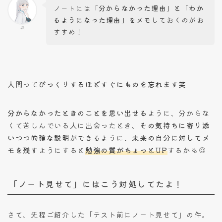
ノートには
「分からなかった理由」と「わか
るようになった理由」をメモ
しておくのがお
瑛
すすめ！
人間って
びっくりするほどすぐにものを忘れます笑
分からなかったときのことを思い出せる
ように、分からな
くて苦しんでいる人に出会ったとき、
その気持ちに寄り添
いつつ的確な説明
ができるように、
未来の自分に対してメ
モを残す
ようにすると
勉強の質がちょっとUP
するかも◎
「ノート見せて」にはこう対処してたよ！
さて、先程ご紹介した「テスト前にノート見せて」の件。