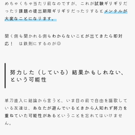
めちゃくちゃ当たり前なのですが、これが
試験ギリギリ
だ
ったり
課題の提出期限ギリギリ
だったりすると
メンタルが
大変なことになります。
聞く側も聞かれる側も
わからないことが出てきたら即対
応！
は鉄則にするのが◎
努力した（している）結果かもしれない、
という可能性
単刀直入に結論から言うと、いま目の前で自由を謳歌して
いる友達は、
あなたが遊んでいるときから人知れず努力を
重ねていた可能性がある
ということを忘れてはいけませ
ん。