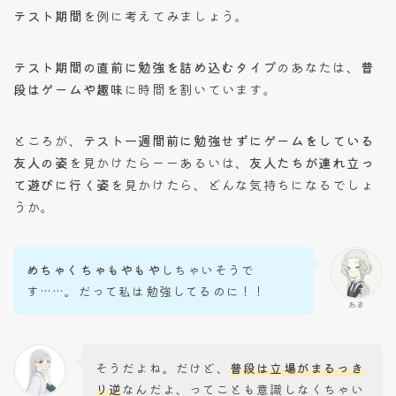
テスト期間
を例に考えてみましょう。
テスト期間の直前に勉強を詰め込むタイプ
のあなたは、
普
段はゲームや趣味
に時間を割いています。
ところが、
テスト一週間前に勉強せずにゲームをしている
友人の姿
を見かけたらーーあるいは、
友人たちが連れ立っ
て遊びに行く姿
を見かけたら、どんな気持ちになるでしょ
うか。
めちゃくちゃもやもや
しちゃいそうで
す……。だって私は勉強してるのに！！
あき
そうだよね。だけど、
普段は立場がまるっき
り逆
なんだよ、ってことも意識しなくちゃい