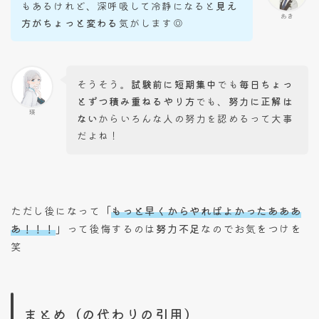
もあるけれど、深呼吸して冷静になると
見え
あき
方がちょっと変わる
気がします◎
そうそう。
試験前に短期集中
でも
毎日ちょっ
とずつ積み重ねるやり方
でも、
努力に正解は
瑛
ない
からいろんな人の努力を認めるって大事
だよね！
ただし後になって
「
もっと早くからやればよかったあああ
あ！！！
」
って後悔するのは
努力不足
なのでお気をつけを
笑
まとめ（の代わりの引用）