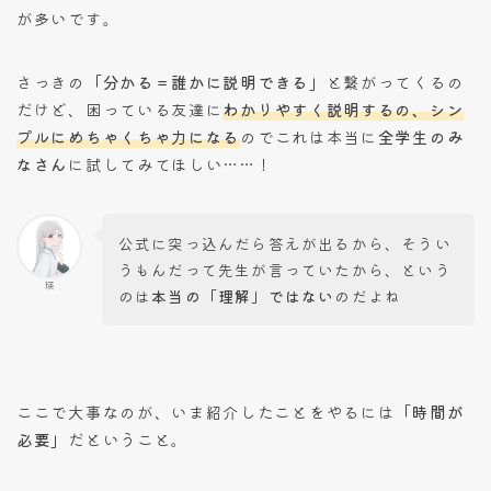
が多いです。
さっきの
「分かる＝誰かに説明できる」
と繋がってくるの
だけど、困っている友達に
わかりやすく説明するの、シン
プルにめちゃくちゃ力になる
のでこれは本当に
全学生のみ
なさん
に試してみてほしい……！
公式に突っ込んだら答えが出るから、そうい
うもんだって先生が言っていたから、という
瑛
のは
本当の「理解」ではない
のだよね
ここで大事なのが、いま紹介したことをやるには
「時間が
必要」
だということ。