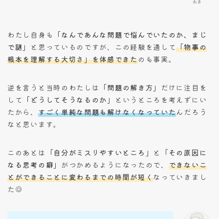
あき
わたし自身も
「なんであんな問題で悩んでいたのか、まじ
で謎」
と思っているのですが、この経験を通して
「物事の
根本を理解する大切さ」を体感できた
のも事実。
逆を言うと当時のわたしは
「問題の解き方」
だけに注目を
して
「どうしてそうなるのか」
というところを考えずにい
たから、
すごく単純な問題も解けなくなっていた
んだろう
なと思います。
このあとは
「自分がミスりやすいところ」
と
「その原因に
なる思考の癖」
がつかめるようになったので、
できないこ
とができることに変わるまでの時間が短く
なっていきまし
た◎