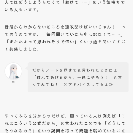
人ではどうしようもなくて「助けて……」という気持ちで
いる人
もいます。
普段からわからないところを速攻聞けばいいじゃん！
っ
て思うのですが、
「毎回聞いていたら申し訳なくて……」
「またかよって思われそうで怖い」
という話を聞いて
すご
く共感
しました。
だからノートを見せてと言われたときには
「教えてあげるから、一緒にやろう！」
と言
瑛
ってみてね！ とアドバイスしてるよ◎
やってみると分かるのだけど、困っている人は
例えば「こ
れはこういう公式だから」と言われたことでも「どうして
そうなるの？」という疑問を持って問題を眺めている
こと