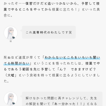
かったぞ……
復習だけだと追いつかないから、予習して授
業でやるところをやってから
授業に出たろ！」といった具
合に。
これ
高専時代のわたし
です笑
瑛
死ぬほど進度が早くて
「
わからないところをいちいち聞い
てる時間がない
」
ということを悟ったわたしは、
授業でや
るであろう範囲を先に予習
して
「ん？ できますけど？
（大嘘」
という余裕を持って授業に出るようにしていまし
た。
解けなかった問題に再チャレンジして、先生
の解説を聞いて
「あー分かった！！」
となる