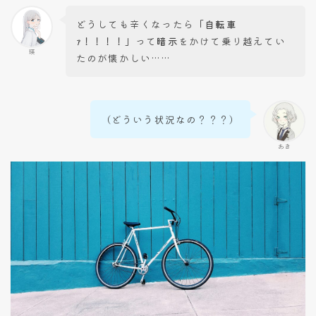
どうしても辛くなったら
「自転車
ｧ！！！！」
って
暗示
をかけて乗り越えてい
瑛
たのが懐かしい……
（どういう状況なの？？？）
あき