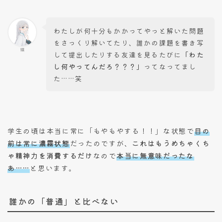
わたしが何十分もかかってやっと解いた問題
をさっくり解いてたり、誰かの課題を書き写
瑛
して提出したりする友達を見るたびに
「わた
し何やってんだろ？？？」
ってなってまし
た……笑
学生の頃は本当に常に「もやもやする！！」な状態で
目の
前は常に濃霧状態
だったのですが、
これはもうめちゃくち
ゃ精神力を消費するだけ
なので
本当に無意味だったな
あ……
と思います。
誰かの「普通」と比べない