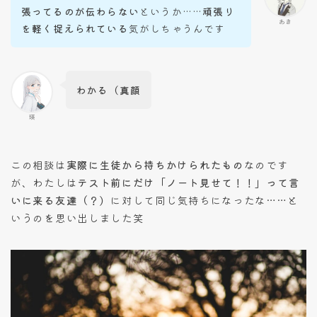
張ってるのが伝わらない
というか……
頑張り
あき
を軽く捉えられている
気がしちゃうんです
わかる（真顔
瑛
この相談は
実際に生徒から持ちかけられたもの
なのです
が、わたしは
テスト前にだけ「ノート見せて！！」って言
いに来る友達（？）
に対して同じ気持ちになったな……と
いうのを思い出しました笑