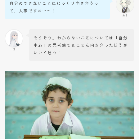
自分のできないことに
じっくり向き合う
っ
て、大事ですね……！
あき
そうそう。わからないことについては
「自分
中心」
の思考軸でとことん向き合ったほうが
瑛
いいと思う！