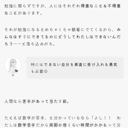
勉強に限らずですが、人にはそれぞれ
得意なこと＆不得意
なこと
があります。
それが勉強になるとめちゃくちゃ顕著にでてくるから、
み
んなはすぐにできてるのにどうしてわたしはできないんだ
ろう……
と落ち込みがち。
時には
できない自分を素直に受け入れる勇気
も必要◎
瑛
人間なら
苦手があって当たり前。
たとえば数学が苦手、と分かっているなら「よし！！ わ
たしは
数学苦手
だから
周囲の倍くらい時間がかかる
って分