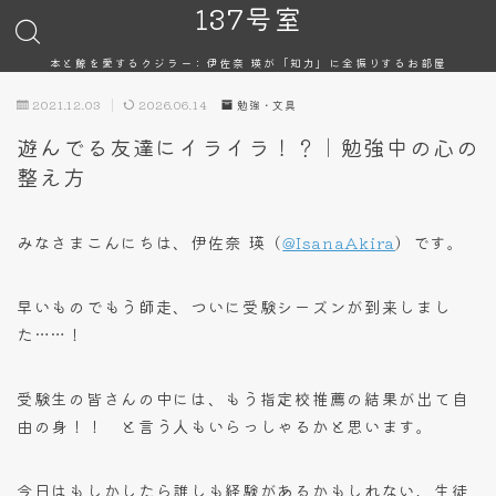
137号室
本と鯨を愛するクジラー：伊佐奈 瑛が「知力」に全振りするお部屋
2021.12.03
2026.06.14
勉強・文具
遊んでる友達にイライラ！？｜勉強中の心の
整え方
みなさまこんにちは、伊佐奈 瑛（
@IsanaAkira
）です。
早いものでもう師走、ついに受験シーズンが到来しまし
た……！
受験生の皆さんの中には、もう指定校推薦の結果が出て自
由の身！！ と言う人もいらっしゃるかと思います。
今日はもしかしたら誰しも経験があるかもしれない、生徒