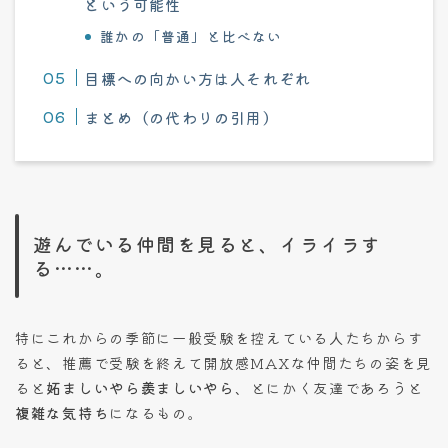
という可能性
誰かの「普通」と比べない
目標への向かい方は人それぞれ
まとめ（の代わりの引用）
遊んでいる仲間を見ると、イライラす
る……。
特にこれからの季節に一般受験を控えている人たちからす
ると、推薦で受験を終えて開放感MAXな仲間たちの姿を見
ると
妬ましいやら羨ましいやら
、とにかく友達であろうと
複雑な気持ち
になるもの。