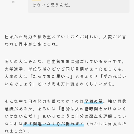
瑛
けないと思うんだ。
日頃から努力を積み重ねていくことが難しい、大変だと言
われる理由が
まさにこれ
。
周りの人はみんな、
自由気ままに過ごしている
からです。
大学進学、単位取得などなど同じ目標があったとしても、
大半の人は
「だってまだ早いし」
と考えたり
「受かればい
いんでしょ？」
という考え方に流されてしまいがち。
そんな中で日々努力を重ねてゆくのは
至難の業
。
強い目的
意識
があるか、あるいは
「自分は人の倍時間をかけないと
いけないんだ！」といったように自分の弱点を理解
してい
なければ
まず間違いなく心が折れます
（わたしは何度も折
れました）。